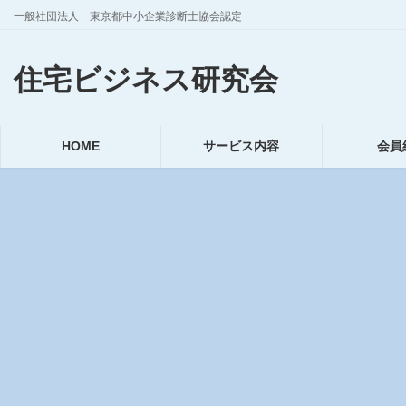
コ
ナ
一般社団法人 東京都中小企業診断士協会認定
ン
ビ
テ
ゲ
住宅ビジネス研究会
ン
ー
ツ
シ
へ
ョ
ス
ン
HOME
サービス内容
会員
キ
に
ッ
移
プ
動