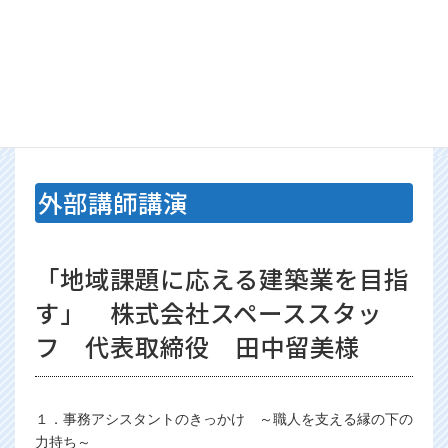
・賃上げ要請の加速（大手企業が先行）
・金利上昇及びコロナ資金の返済スタート
など、厳しい環境に置かれ、資金繰りもタイトで、人材確保
がますます困難になっている企業が増えている。
外部講師講演
「地域課題に応える建築業を目指
す」 株式会社スペーススタッ
フ 代表取締役 田中留美様
１．事務アシスタントのきっかけ ～職人を支える縁の下の
力持ち～