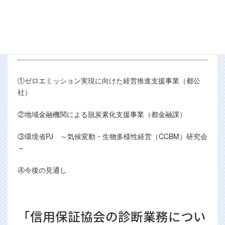
「脱炭素経営・ゼロエミッション
経営支援に関する取組み」 大東
会員
①ゼロエミッション実現に向けた経営推進支援事業（都公
社）
②地域金融機関による脱炭素化支援事業（都金融課）
③環境省PJ ～気候変動・生物多様性経営（CCBM）研究会
～
④今後の見通し
「信用保証協会の診断業務につい