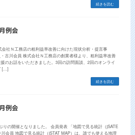
続きを読む
1月例会
株式会社Ｎ工務店の粗利益率改善に向けた現状分析・提言事
員・古川会員 株式会社Ｎ工務店の創業者様より、粗利益率改善
支援のお話をいただきました。3回の訪問面談、2回のオンライ
[…]
続きを読む
0月例会
ぶりの開催となりました。 会員発表 「地図で見る統計（jSATE
井川会員 地図で見る統計（jSTAT MAP）は、誰でも使える地理