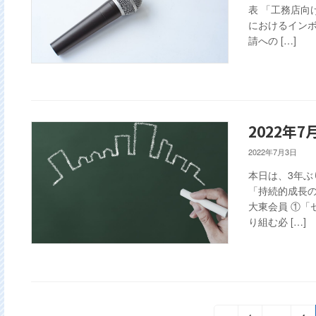
表 「工務店向
におけるインボ
請への […]
2022年
2022年7月3日
本日は、3年ぶ
「持続的成長
大東会員 ①「
り組む必 […]