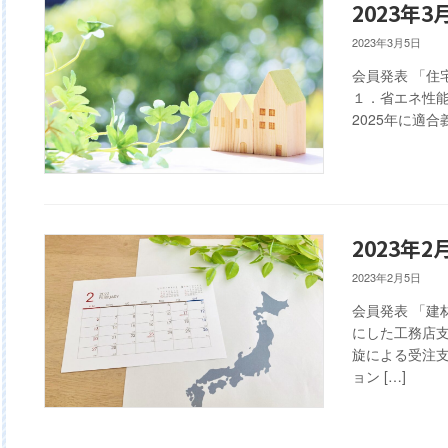
2023年
2023年3月5日
会員発表 「住
１．省エネ性能
2025年に適合
2023年
2023年2月5日
会員発表 「建
にした工務店支
旋による受注支
ョン […]