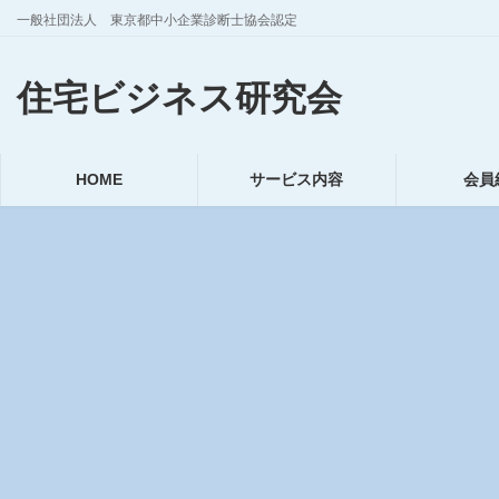
コ
ナ
一般社団法人 東京都中小企業診断士協会認定
ン
ビ
テ
ゲ
住宅ビジネス研究会
ン
ー
ツ
シ
へ
ョ
ス
ン
HOME
サービス内容
会員
キ
に
ッ
移
プ
動