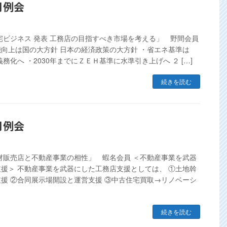
3月例会
宅ビジネス 発表 工務店の目指すべき市場を考える」 野間会員
向上は国の大方針 日本の経済政策の大方針 ・省エネ基準は
義務化へ ・2030年までにＺＥＨ基準に水準引き上げへ ２ […]
続きを読む
2月例会
材販売店と不動産事業の相性」 蝦名会員 ＜不動産事業を武器
援＞ 不動産事業を武器にした工務店支援としては、 ①土地斡
援 ②合同展示場開設と運営支援 ③中古住宅買取→リノベーシ
続きを読む